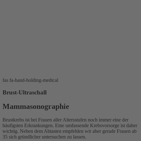
FRAUENÄRZTE AM RATHAUS
Michaela Reitmaier, Claudia Seemann-Reip,
Sabine Rose, Dr. Russalina Ströder
& TiP Dr./Univ. Ist. Tamer Kurumlu
fas fa-hand-holding-medical
Brust-Ultraschall
Mammasonographie
Brustkrebs ist bei Frauen aller Altersstufen noch immer eine der
häufigsten Erkrankungen. Eine umfassende Krebsvorsorge ist daher
wichtig. Neben dem Abtasten empfehlen wir aber gerade Frauen ab
35 sich gründlicher untersuchen zu lassen.