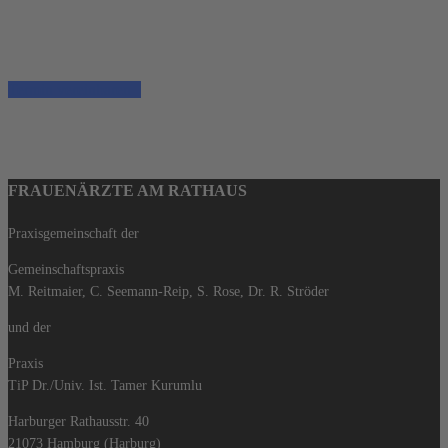
Vereinbaren Sie online einen Termin.
Schnell, einfach und zuverlässig.
Termin vereinbaren
FRAUENÄRZTE AM RATHAUS
Praxisgemeinschaft der
Gemeinschaftspraxis
M. Reitmaier, C. Seemann-Reip, S. Rose, Dr. R. Ströder
und der
Praxis
TiP Dr./Univ. Ist. Tamer Kurumlu
Harburger Rathausstr. 40
21073 Hamburg (Harburg)