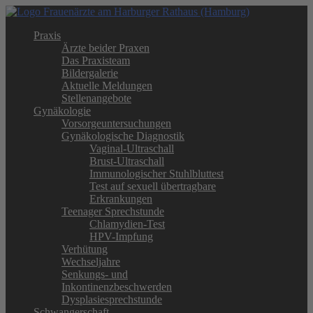
Praxis
Ärzte beider Praxen
Das Praxisteam
Bildergalerie
Aktuelle Meldungen
Stellenangebote
Gynäkologie
Vorsorgeuntersuchungen
Gynäkologische Diagnostik
Vaginal-Ultraschall
Brust-Ultraschall
Immunologischer Stuhlbluttest
Test auf sexuell übertragbare
Erkrankungen
Teenager Sprechstunde
Chlamydien-Test
HPV-Impfung
Verhütung
Wechseljahre
Senkungs- und
Inkontinenzbeschwerden
Dysplasiesprechstunde
Schwangerschaft