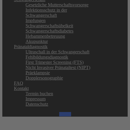
Gesetzliche Mutterschaftsvorsorge
Infektionsschutz in der
Schwangerschaft
Impfungen
Schwangerschaftsübelkeit
Schwangerschaftsdiabetes
Hebammenbetreuung
Akupunktur
Pränataldiagnostik
Ultraschall in der Schwangerschaft
Fehlbildungsdiagnostik
First Trimester Screening (FTS)
Nicht Invasiver Pränataltest (NIPT)
Präeklampsie
Dopplersonographie
FAQ
Kontakt
Termin buchen
Impressum
Datenschutz
Termin
Frauenärzte am Rathaus | Harburger Rathausstr. 40 | 21073 Hamburg
Tel.
040 - 77 42 42
| Fax 040 - 76 76 820