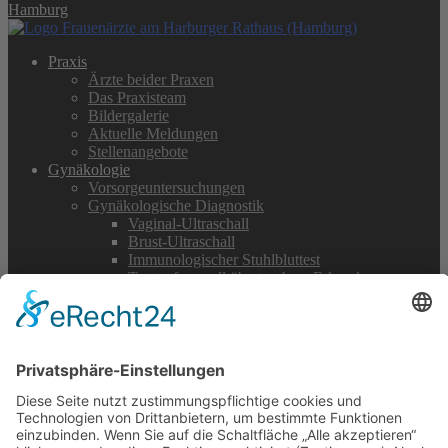
Hamburg
Praxis
Ärzte beider Praxen
Das Praxisteam
Bildergalerie
Aktuelle Meldungen
Stellenangebote
Gynäkologie
Vorsorgeuntersuchungen
Gynäkologische Diagnostik
Vaginal-Ultraschall
Brust-Ultraschall
Immunologischer Stuhlbluttest
Test auf sexuell übertragbare Erkrankungen
Teenager Sprechstunde
Chlamydien-Test
HPV-Impfung
Verhütung
Wechseljahre
Senkungs- und Inkontinenzbeschwerden
Dysplasiesprechstunde
Schwangerschaft
Gesetzliche Mutterschaftsvorsorge