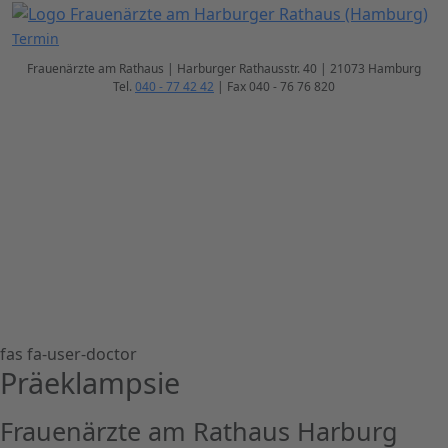
Termin
Frauenärzte am Rathaus | Harburger Rathausstr. 40 | 21073 Hamburg
Tel.
040 - 77 42 42
| Fax 040 - 76 76 820
FRAUENÄRZTE AM RATHAUS
Michaela Reitmaier, Claudia Seemann-Reip,
Sabine Rose, Dr. Russalina Ströder
& TiP Dr./Univ. Ist. Tamer Kurumlu
fas fa-user-doctor
Präeklampsie
Frauenärzte am Rathaus Harburg