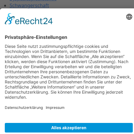
Schwangerschaft
Gesetzliche Mutterschaftsvorsorge
Infektionsschutz in der Schwangerschaft
Impfungen
Schwangerschaftsübelkeit
Schwangerschaftsdiabetes
Hebammenbetreuung
Akupunktur
Pränataldiagnostik
Ultraschall in der Schwangerschaft
Fehlbildungsdiagnostik
First Trimester Screening (FTS)
Nicht Invasiver Pränataltest (NIPT)
Präeklampsie
Dopplersonographie
FAQ
Kontakt
Termin buchen
Impressum
Datenschutz