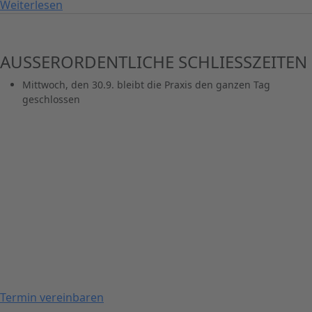
Weiterlesen
AUSSERORDENTLICHE SCHLIESSZEITEN
Mittwoch, den 30.9. bleibt die Praxis den ganzen Tag
geschlossen
far fa-calendar-days
Vereinbaren Sie online einen Termin.
Schnell, einfach und zuverlässig.
Termin vereinbaren